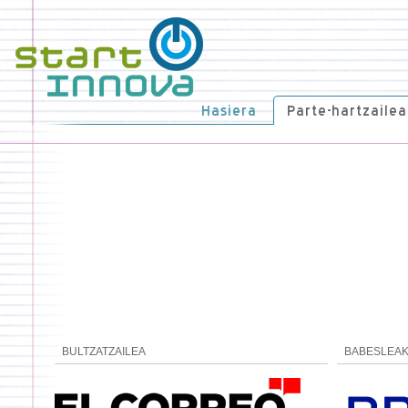
Hasiera
Parte-hartzailea
BULTZATZAILEA
BABESLEA