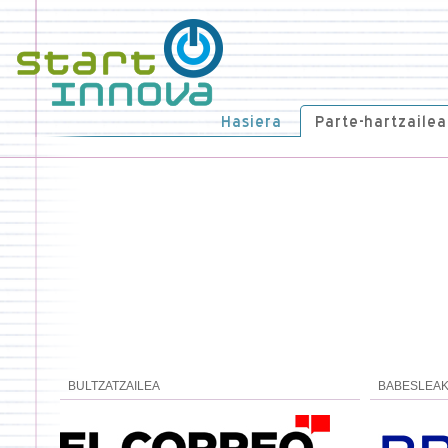
Hasiera
Parte-hartzailea
BULTZATZAILEA
BABESLEA