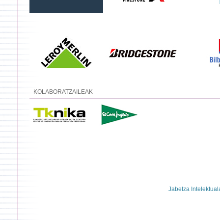
KOLABORATZAILEAK
Jabetza Intelektual