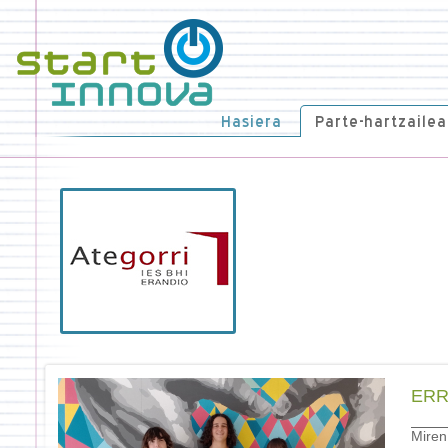
Hasiera
Parte-hartzailea
ERR
Miren