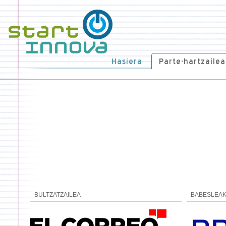
Hasiera
Parte-hartzailea
BULTZATZAILEA
BABESLEA